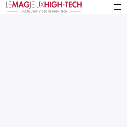
Jeux Vidéo
PC et Hardware
Smartphone et Tablettes
High-Tech
Mangas et Comics
TV, cinéma
Test