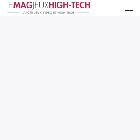
Jeux Vidéo
PC et Hardware
Smartphone et Tablettes
High-Tech
Mangas et Comics
TV, cinéma
Test