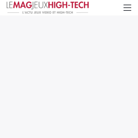
Jeux Vidéo
PC et Hardware
Smartphone et Tablettes
High-Tech
Mangas et Comics
TV, cinéma
Test