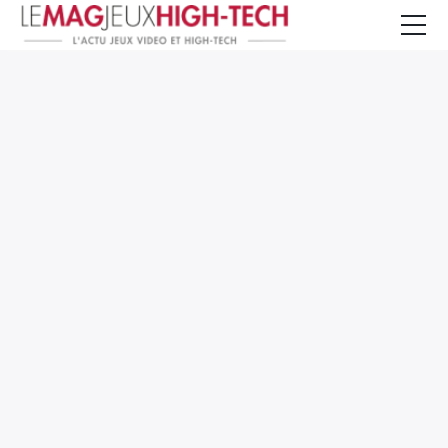
Jeux Vidéo
PC et Hardware
Smartphone et Tablettes
High-Tech
Mangas et Comics
TV, cinéma
Test