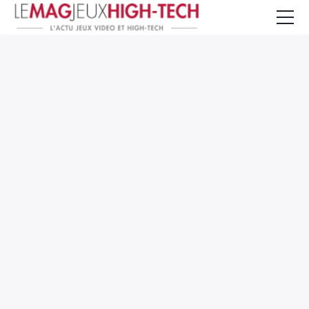
Jeux Vidéo
PC et Hardware
Smartphone et Tablettes
High-Tech
Mangas et Comics
TV, cinéma
Test