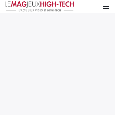
Jeux Vidéo
PC et Hardware
Smartphone et Tablettes
High-Tech
Mangas et Comics
TV, cinéma
Test