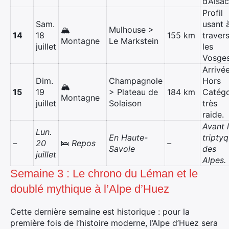
d’Alsac
Profil
Sam.
usant 
🏔️
Mulhouse >
14
18
155 km
traver
Montagne
Le Markstein
juillet
les
Vosges
Arrivé
Dim.
Champagnole
Hors
🏔️
15
19
> Plateau de
184 km
Catégo
Montagne
juillet
Solaison
très
raide.
Rechercher
Avant 
Lun.
:
En Haute-
tripty
–
20
🛌
Repos
–
Savoie
des
juillet
Alpes.
Semaine 3 : Le chrono du Léman et le
doublé mythique à l’Alpe d’Huez
Cette dernière semaine est historique : pour la
première fois de l’histoire moderne, l’Alpe d’Huez sera