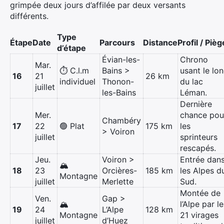
grimpée deux jours d’affilée par deux versants
différents.
Type
Étape
Date
Parcours
Distance
Profil / Pièg
d’étape
Évian-les-
Chrono
Mar.
⏱️ C.l.m
Bains >
usant le lo
16
21
26 km
individuel
Thonon-
du lac
juillet
les-Bains
Léman.
Dernière
Mer.
chance pou
Chambéry
17
22
🟢 Plat
175 km
les
> Voiron
juillet
sprinteurs
rescapés.
Jeu.
Voiron >
Entrée dan
🏔️
18
23
Orcières-
185 km
les Alpes d
Montagne
juillet
Merlette
Sud.
Montée de
Ven.
Gap >
🏔️
l’Alpe par l
19
24
L’Alpe
128 km
Montagne
21 virages
juillet
d’Huez