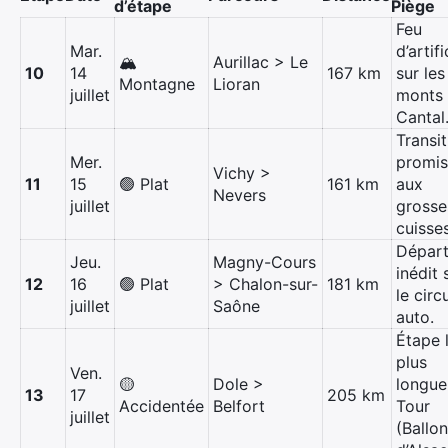
d’étape
Piège
Feu
Mar.
d’artif
🏔️
Aurillac > Le
10
14
167 km
sur les
Montagne
Lioran
juillet
monts
Cantal
Transit
Mer.
promi
Vichy >
11
15
🟢 Plat
161 km
aux
Nevers
juillet
grosse
cuisses
Dépar
Jeu.
Magny-Cours
inédit 
12
16
🟢 Plat
> Chalon-sur-
181 km
le circu
juillet
Saône
auto.
Étape 
plus
Ven.
🟡
Dole >
longue
13
17
205 km
Accidentée
Belfort
Tour
juillet
(Ballon