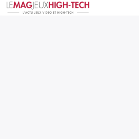
Jeux Vidéo
PC et Hardware
Smartphone et Tablettes
High-Tech
Mangas et Comics
TV, cinéma
Test