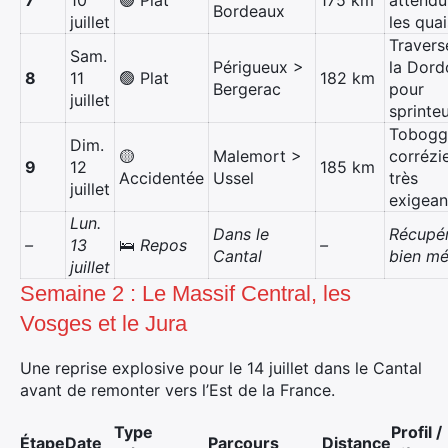
7
10
🟢 Plat
175 km
attendu
Bordeaux
juillet
les quai
Travers
Sam.
Périgueux >
la Dor
8
11
🟢 Plat
182 km
Bergerac
pour
juillet
sprinteu
Tobogg
Dim.
🟡
Malemort >
corrézi
9
12
185 km
Accidentée
Ussel
très
juillet
exigean
Lun.
Dans le
Récupér
–
13
🛌
Repos
–
Cantal
bien mé
juillet
Semaine 2 : Le Massif Central, les
Vosges et le Jura
Une reprise explosive pour le 14 juillet dans le Cantal
avant de remonter vers l’Est de la France.
Type
Profil /
Étape
Date
Parcours
Distance