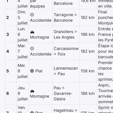
1
4
par
19,6 km
immédi
Barcelone
juillet
équipes
en ville.
Dim.
Final
🟡
Tarragone >
2
5
182 km
puncheu
Accidentée
Barcelone
juillet
Montjuï
Lun.
Entrée 
🏔️
Granollers >
3
6
196 km
France 
Montagne
Les Angles
juillet
les Pyr
Mar.
Étape i
🟡
Carcassonne
4
7
182 km
pour le
Accidentée
> Foix
juillet
baroude
Premièr
Mer.
Lannemezan
chance
5
8
🟢 Plat
158 km
> Pau
les
juillet
sprinteu
Aspin,
Jeu.
Pau >
🏔️
Tourmal
6
9
Gavarnie-
186 km
Montagne
arrivée
juillet
Gèdre
sommet
Ven.
Sprint 
Hagetmau >