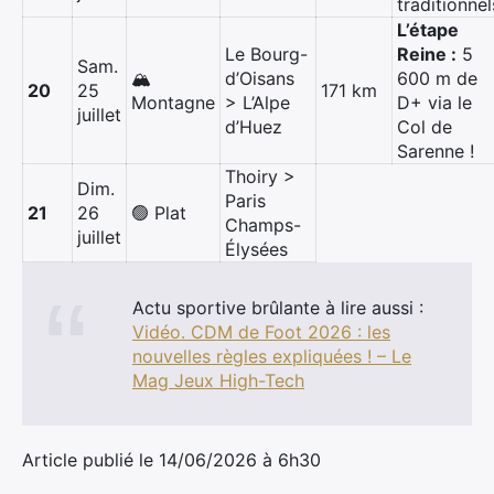
traditionnel
L’étape
Le Bourg-
Reine :
5
Sam.
🏔️
d’Oisans
600 m de
20
25
171 km
Montagne
> L’Alpe
D+ via le
juillet
d’Huez
Col de
Sarenne
!
Thoiry >
Dim.
Paris
21
26
🟢 Plat
Champs-
juillet
Élysées
Actu sportive brûlante à lire aussi :
Vidéo. CDM de Foot 2026 : les
nouvelles règles expliquées ! – Le
Mag Jeux High-Tech
Article publié le 14/06/2026 à 6h30