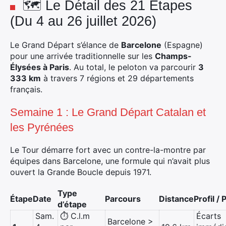
🗺️ Le Détail des 21 Étapes
(Du 4 au 26 juillet 2026)
Le Grand Départ s’élance de
Barcelone
(Espagne)
pour une arrivée traditionnelle sur les
Champs-
Élysées à Paris
.
Au total, le peloton va parcourir
3
333 km
à travers 7 régions et 29 départements
français.
Semaine 1 : Le Grand Départ Catalan et
les Pyrénées
Le Tour démarre fort avec un contre-la-montre par
équipes dans Barcelone, une formule qui n’avait plus
ouvert la Grande Boucle depuis 1971.
Type
Étape
Date
Parcours
Distance
Profil / 
d’étape
Sam.
⏱️ C.l.m
Écarts
Barcelone >