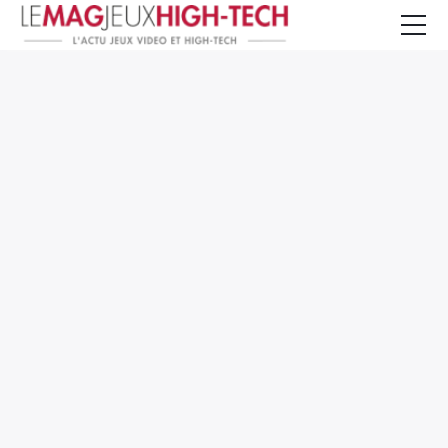
Jeux Vidéo
PC et Hardware
Smartphone et Tablettes
High-Tech
Mangas et Comics
TV, cinéma
Test