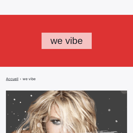
we vibe
Accueil
›
we vibe