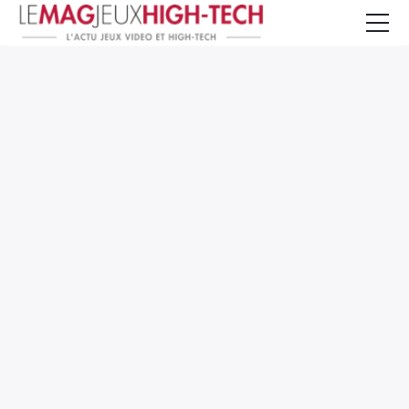
Jeux Vidéo
PC et Hardware
Smartphone et Tablettes
High-Tech
Mangas et Comics
TV, cinéma
Test