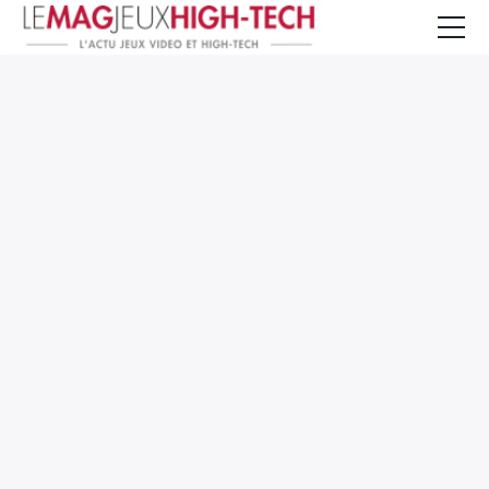
Jeux Vidéo
PC et Hardware
Smartphone et Tablettes
High-Tech
Mangas et Comics
TV, cinéma
Test