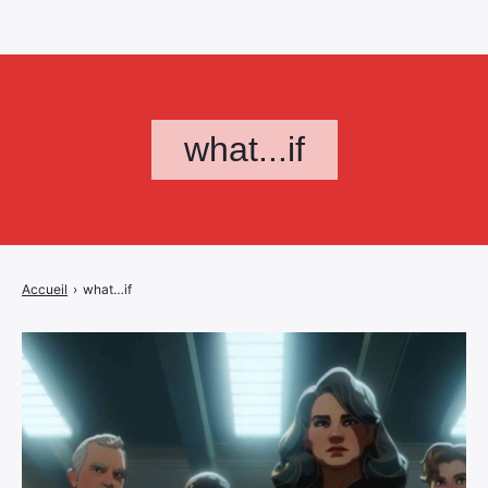
what...if
Accueil
›
what…if