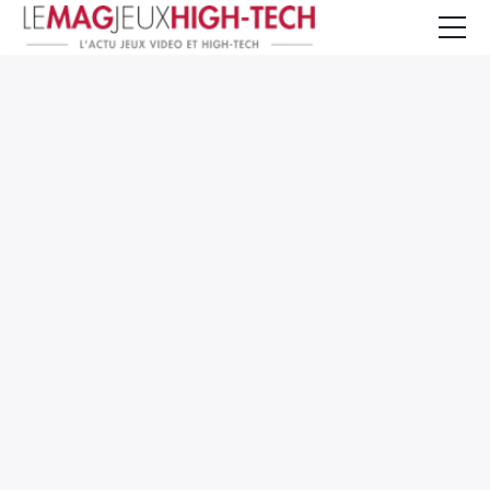
Jeux Vidéo
PC et Hardware
Smartphone et Tablettes
High-Tech
Mangas et Comics
TV, cinéma
Test