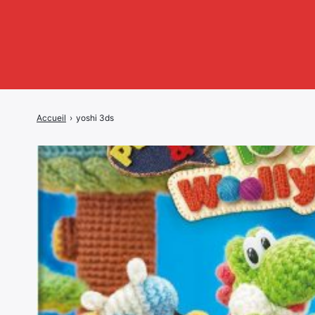
Accueil
›
yoshi 3ds