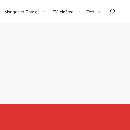
×
Mangas et Comics
TV, cinéma
Test