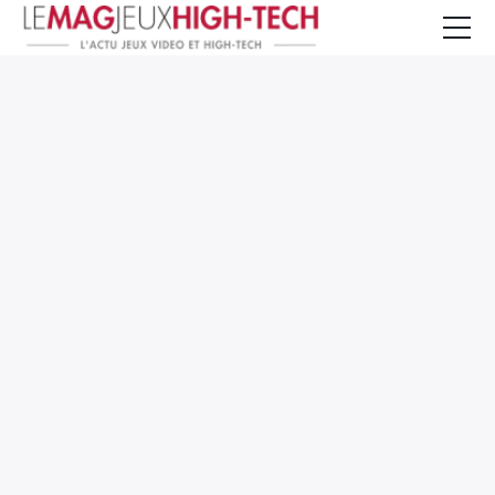
Jeux Vidéo
PC et Hardware
Smartphone et Tablettes
High-Tech
Mangas et Comics
TV, cinéma
Test