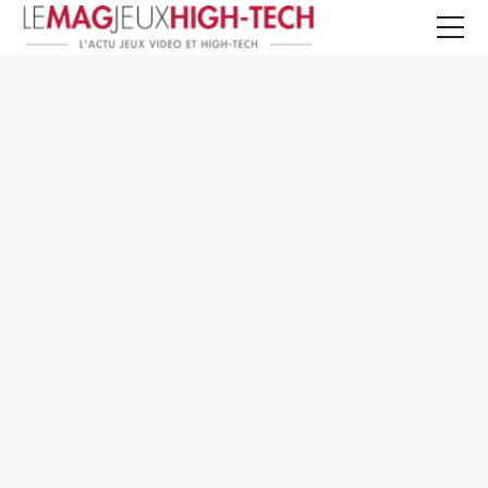
Jeux Vidéo
PC et Hardware
Smartphone et Tablettes
High-Tech
Mangas et Comics
TV, cinéma
Test