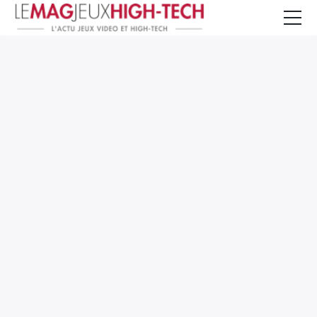
Jeux Vidéo
PC et Hardware
Smartphone et Tablettes
High-Tech
Mangas et Comics
TV, cinéma
Test