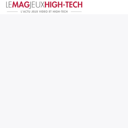
Jeux Vidéo
PC et Hardware
Smartphone et Tablettes
High-Tech
Mangas et Comics
TV, cinéma
Test