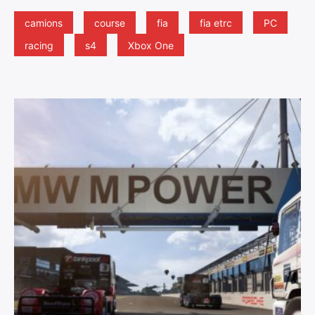
camions
course
fia
fia etrc
PC
racing
s4
Xbox One