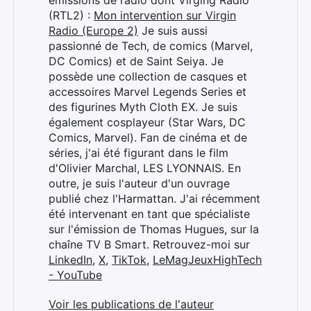
émissions de radio dont Virging Radio
(RTL2) :
Mon intervention sur Virgin
Radio (Europe 2)
Je suis aussi
passionné de Tech, de comics (Marvel,
DC Comics) et de Saint Seiya. Je
possède une collection de casques et
accessoires Marvel Legends Series et
Rechercher
des figurines Myth Cloth EX. Je suis
:
également cosplayeur (Star Wars, DC
Comics, Marvel). Fan de cinéma et de
séries, j'ai été figurant dans le film
d'Olivier Marchal, LES LYONNAIS. En
outre, je suis l'auteur d'un ouvrage
publié chez l'Harmattan. J'ai récemment
été intervenant en tant que spécialiste
sur l'émission de Thomas Hugues, sur la
chaîne TV B Smart. Retrouvez-moi sur
LinkedIn
,
X
,
TikTok
,
LeMagJeuxHighTech
- YouTube
Voir les publications de l'auteur