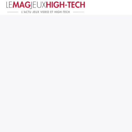
Jeux Vidéo
PC et Hardware
Smartphone et Tablettes
High-Tech
Mangas et Comics
TV, cinéma
Test