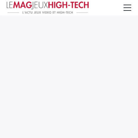
Jeux Vidéo
PC et Hardware
Smartphone et Tablettes
High-Tech
Mangas et Comics
TV, cinéma
Test