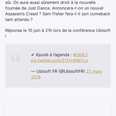
sûr. On aura aussi sûrement droit à la nouvelle
fournée de Just Dance. Annoncera-t-on un nouvel
Assassin’s Creed ? Sam Fisher fera-t-il son comeback
tant attendu ?
Réponse le 10 juin à 21h lors de la conférence Ubisoft
!
✔ Ajouté à l’agenda :
#UbiE3
×
pic.twitter.com/Z1YH4N6TLp
— Ubisoft FR (@UbisoftFR)
27 mars
2019
Rechercher
: