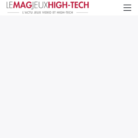
Jeux Vidéo
PC et Hardware
Smartphone et Tablettes
High-Tech
Mangas et Comics
TV, cinéma
Test