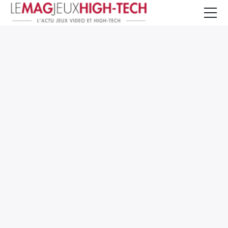
Jeux Vidéo
PC et Hardware
Smartphone et Tablettes
High-Tech
Mangas et Comics
TV, cinéma
Test