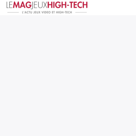
Jeux Vidéo
PC et Hardware
Smartphone et Tablettes
High-Tech
Mangas et Comics
TV, cinéma
Test