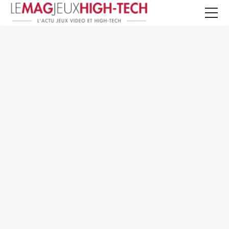
Jeux Vidéo
PC et Hardware
Smartphone et Tablettes
High-Tech
Mangas et Comics
TV, cinéma
Test