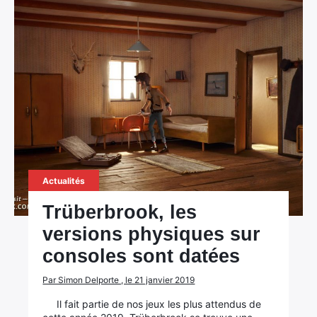
×
Rechercher
Actualités
:
Trüberbrook, les
versions physiques sur
consoles sont datées
Par Simon Delporte , le 21 janvier 2019
Il fait partie de nos jeux les plus attendus de