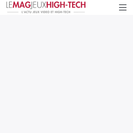
Jeux Vidéo
PC et Hardware
Smartphone et Tablettes
High-Tech
Mangas et Comics
TV, cinéma
Test