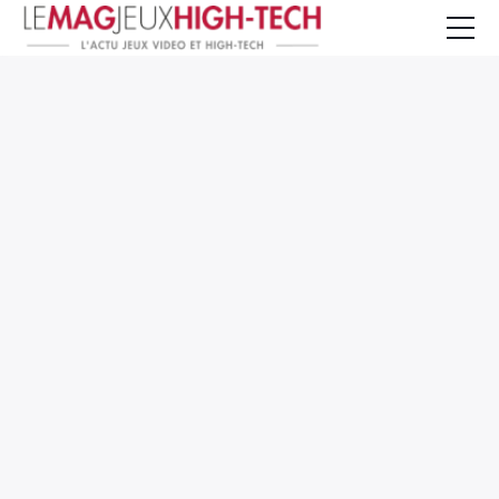
Jeux Vidéo
PC et Hardware
Smartphone et Tablettes
High-Tech
Mangas et Comics
TV, cinéma
Test