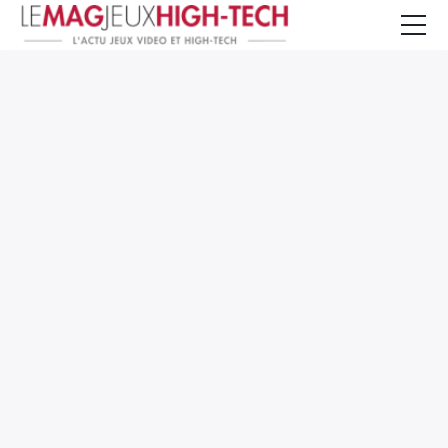
Jeux Vidéo
PC et Hardware
Smartphone et Tablettes
High-Tech
Mangas et Comics
TV, cinéma
Test