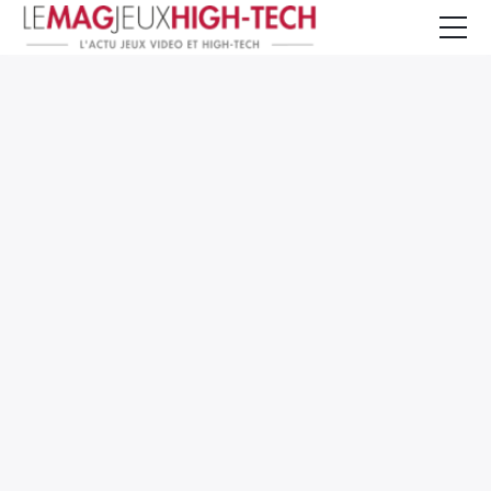
Jeux Vidéo
PC et Hardware
Smartphone et Tablettes
High-Tech
Mangas et Comics
TV, cinéma
Test