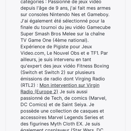
catégories : Passionné de jeux vidéo
depuis l'âge de 9 ans, j'ai fait mes armes
sur consoles Nintendo Nes et Gameboy.
J'ai également été sélectionné pour la
finale du tournoi du jeu vidéo Gamecube
Super Smash Bros Melee sur la chaîne
TV Game One (4ème national).
Expérience de Pigiste pour Jeux
Rechercher
Video.com, Le Nouvel Obs et e TF1. Par
:
ailleurs, je suis intervenu en tant
qu'expert des jeux vidéo Fitness Boxing
(Switch et Switch 2) sur plusieurs
émissions de radio dont Virging Radio
(RTL2) :
Mon intervention sur Virgin
Radio (Europe 2)
Je suis aussi
passionné de Tech, de comics (Marvel,
DC Comics) et de Saint Seiya. Je
possède une collection de casques et
accessoires Marvel Legends Series et
des figurines Myth Cloth EX. Je suis
également cosplayeur (Star Wars, DC