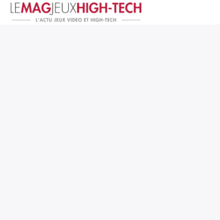
Jeux Vidéo
PC et Hardware
Smartphone et Tablettes
High-Tech
Mangas et Comics
TV, cinéma
Test