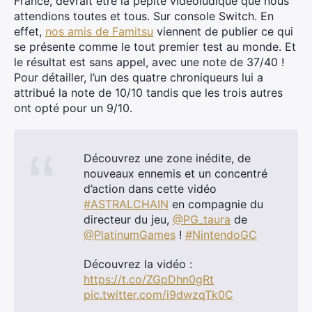
France, devrait être la pépite vidéoludique que nous
attendions toutes et tous. Sur console Switch. En
effet,
nos amis de Famitsu
viennent de publier ce qui
se présente comme le tout premier test au monde. Et
le résultat est sans appel, avec une note de 37/40 !
Pour détailler, l’un des quatre chroniqueurs lui a
attribué la note de 10/10 tandis que les trois autres
ont opté pour un 9/10.
Découvrez une zone inédite, de
nouveaux ennemis et un concentré
d’action dans cette vidéo
#ASTRALCHAIN
en compagnie du
directeur du jeu,
@PG_taura
de
@PlatinumGames
!
#NintendoGC
Découvrez la vidéo :
https://t.co/ZGpDhn0gRt
pic.twitter.com/i9dwzqTk0C