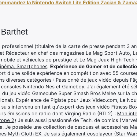
ommandez la Nintendo Switch Lite Édition Zacian & Zama
 Barthet
professionnel (titulaire de la carte de presse pendant 3 ans
 et Rédacteur en chef des magazines
Le Mag Sport Auto
,
L
mobile et véhicules de prestige
et
Le Mag Jeux High-Tech -
cinéma, Smartphones
.
Expérience de Gamer et de collecti
rt d'une solide expérience en compétition avec 55 courses
s diverses catégories : Passionné de jeux vidéo depuis l'âge
 consoles Nintendo Nes et Gameboy. J'ai également été séle
i du jeu vidéo Gamecube Super Smash Bros Melee sur la 
ional). Expérience de Pigiste pour Jeux Video.com, Le Nouv
je suis intervenu en tant qu'expert des jeux vidéo Fitness B
eurs émissions de radio dont Virging Radio (RTL2) :
Mon inte
rope 2)
Je suis aussi passionné de Tech, de comics (Marve
ya. Je possède une collection de casques et accessoires Ma
ines Myth Cloth EX. Je suis également cosplayeur (Star War