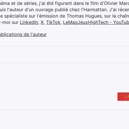
éma et de séries, j'ai été figurant dans le film d'Olivier M
suis l'auteur d'un ouvrage publié chez l'Harmattan. J'ai ré
ue spécialiste sur l'émission de Thomas Hugues, sur la chaî
z-moi sur
LinkedIn
,
X
,
TikTok
,
LeMagJeuxHighTech - YouTu
ublications de l'auteur
L