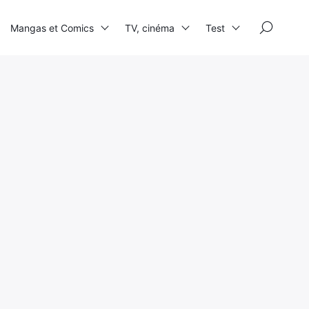
×
Mangas et Comics
TV, cinéma
Test