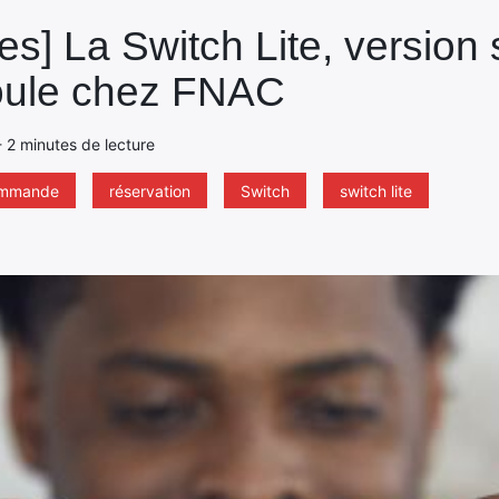
] La Switch Lite, version 
oule chez FNAC
- 2 minutes de lecture
ommande
réservation
Switch
switch lite