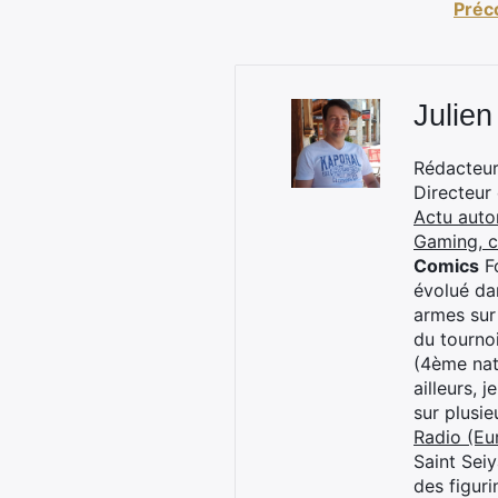
Préc
Julien
Rédacteur 
Directeur
Actu auto
Gaming, 
Comics
Fo
évolué dan
armes sur
du tourno
(4ème nat
ailleurs, 
sur plusi
Radio (Eu
Saint Sei
des figur