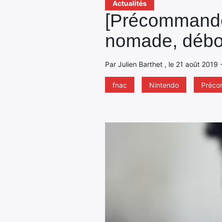
Actualités
[Précommandes
nomade, déb
Par Julien Barthet , le 21 août 2019 
fnac
Nintendo
Préc