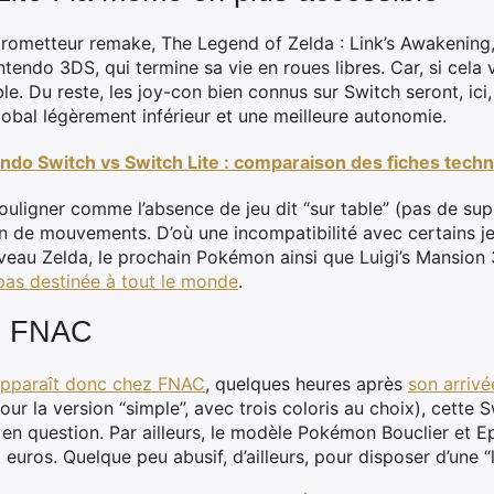
rometteur remake, The Legend of Zelda : Link’s Awakening,
ntendo 3DS, qui termine sa vie en roues libres. Car, si cela
e. Du reste, les joy-con bien connus sur Switch seront, ici,
lobal légèrement inférieur et une meilleure autonomie.
ndo Switch vs Switch Lite : comparaison des fiches tech
ouligner comme l’absence de jeu dit “sur table” (pas de sup
on de mouvements. D’où une incompatibilité avec certains je
veau Zelda, le prochain Pokémon ainsi que Luigi’s Mansion 
 pas destinée à tout le monde
.
z FNAC
 apparaît donc chez FNAC
, quelques heures après
son arriv
ur la version “simple”, avec trois coloris au choix), cette 
n question. Par ailleurs, le modèle Pokémon Bouclier et E
 euros. Quelque peu abusif, d’ailleurs, pour disposer d’une “