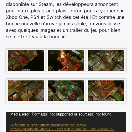
disponible sur Steam, les développeurs annoncent
pour notre plus grand plaisir qu’on pourra y jouer sur
Xbox One, PS4 et Switch dès cet été ! Et comme une
bonne nouvelle n’arrive jamais seule, on vous laisse
avec quelques images et un trailer du jeu pour bien
se mettre l’eau à la bouche.
×
Lecteur
Media error: Format(s) not supported or source(s) not found
vidéo
Télécharger le fichier: https://lemagjeuxhightech.com/wp-
content/uploads/2018/02/AOTE_ReleaseDateShort_1513092808.mp4?_=1