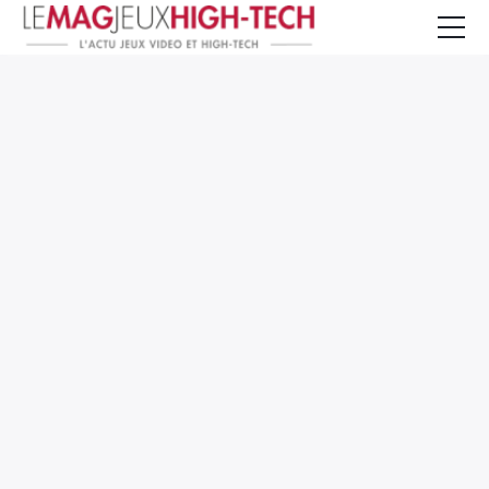
Jeux Vidéo
PC et Hardware
Smartphone et Tablettes
High-Tech
Mangas et Comics
TV, cinéma
Test