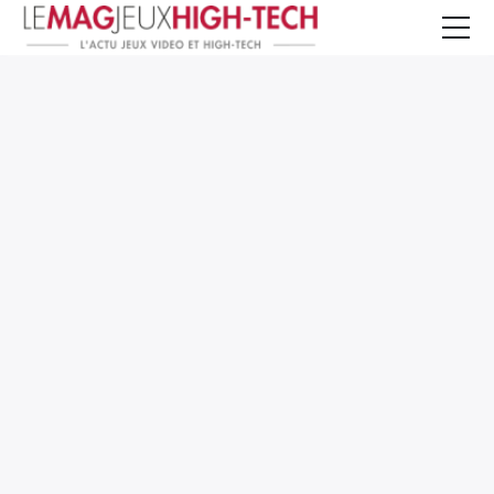
Jeux Vidéo
PC et Hardware
Smartphone et Tablettes
High-Tech
Mangas et Comics
TV, cinéma
Test