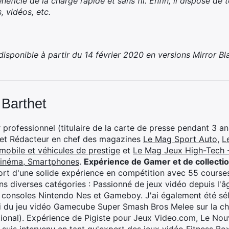
éficie de la charge rapide et sans fil. Enfin, il dispose de 
, vidéos, etc.
sponible à partir du 14 février 2020 en versions Mirror Bla
 Barthet
professionnel (titulaire de la carte de presse pendant 3 ans
 et Rédacteur en chef des magazines
Le Mag Sport Auto
,
L
mobile et véhicules de prestige
et
Le Mag Jeux High-Tech -
cinéma, Smartphones
.
Expérience de Gamer et de collecti
rt d'une solide expérience en compétition avec 55 courses
s diverses catégories : Passionné de jeux vidéo depuis l'âge
 consoles Nintendo Nes et Gameboy. J'ai également été séle
i du jeu vidéo Gamecube Super Smash Bros Melee sur la 
ional). Expérience de Pigiste pour Jeux Video.com, Le Nouv