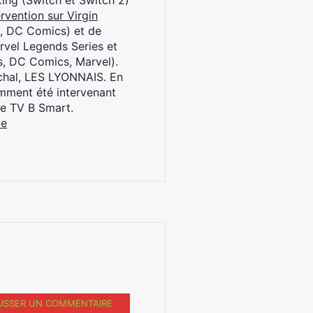
oxing (Switch et Switch 2)
rvention sur Virgin
l, DC Comics) et de
rvel Legends Series et
s, DC Comics, Marvel).
archal, LES LYONNAIS. En
cemment été intervenant
ne TV B Smart.
be
AISSER UN COMMENTAIRE