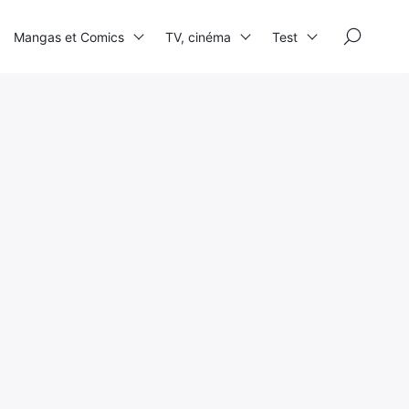
×
Mangas et Comics
TV, cinéma
Test