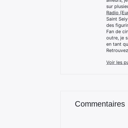
ailleurs, 
sur plusi
Radio (Eu
Saint Sei
des figur
Fan de cin
outre, je 
en tant q
Retrouve
Voir les p
Commentaires