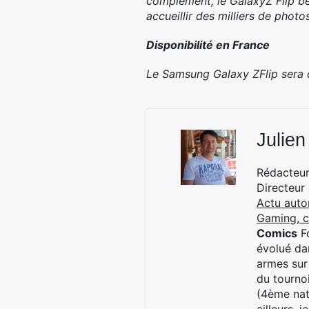
complément, le GalaxyZ Flip bén
accueillir des milliers de photos
Disponibilité en France
Le Samsung Galaxy ZFlip sera di
Julien
Rédacteur 
Directeur
Actu auto
Gaming, 
Comics
Fo
évolué dan
armes sur
du tourno
(4ème nat