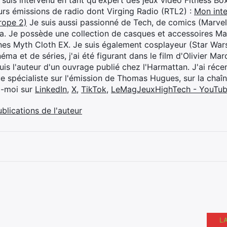
je suis intervenu en tant qu'expert des jeux vidéo Fitness B
eurs émissions de radio dont Virging Radio (RTL2) :
Mon inte
rope 2)
Je suis aussi passionné de Tech, de comics (Marve
ya. Je possède une collection de casques et accessoires Ma
ines Myth Cloth EX. Je suis également cosplayeur (Star War
éma et de séries, j'ai été figurant dans le film d'Olivier M
suis l'auteur d'un ouvrage publié chez l'Harmattan. J'ai ré
ue spécialiste sur l'émission de Thomas Hugues, sur la chaî
z-moi sur
LinkedIn
,
X
,
TikTok
,
LeMagJeuxHighTech - YouTu
ublications de l'auteur
L