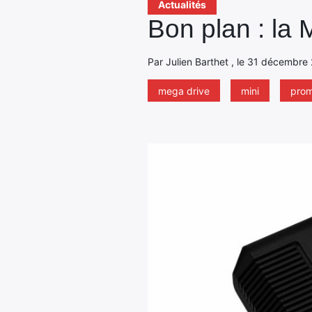
Actualités
Bon plan : la
Par Julien Barthet , le 31 décembre
mega drive
mini
pro