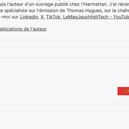
suis l'auteur d'un ouvrage publié chez l'Harmattan. J'ai ré
ue spécialiste sur l'émission de Thomas Hugues, sur la chaî
z-moi sur
LinkedIn
,
X
,
TikTok
,
LeMagJeuxHighTech - YouTu
ublications de l'auteur
L