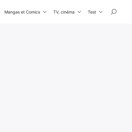
×
Mangas et Comics
TV, cinéma
Test