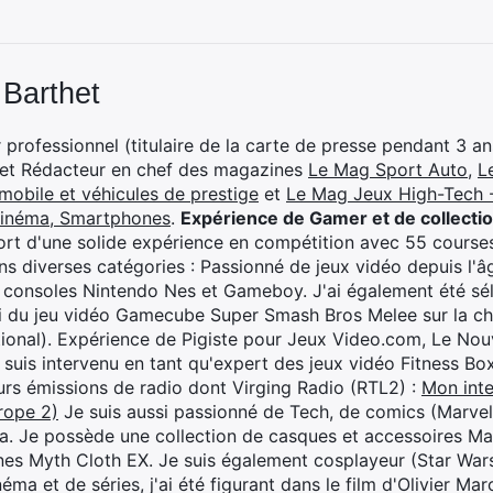
 Barthet
professionnel (titulaire de la carte de presse pendant 3 ans
 et Rédacteur en chef des magazines
Le Mag Sport Auto
,
L
mobile et véhicules de prestige
et
Le Mag Jeux High-Tech -
cinéma, Smartphones
.
Expérience de Gamer et de collecti
rt d'une solide expérience en compétition avec 55 courses
s diverses catégories : Passionné de jeux vidéo depuis l'âge
 consoles Nintendo Nes et Gameboy. J'ai également été séle
i du jeu vidéo Gamecube Super Smash Bros Melee sur la 
ional). Expérience de Pigiste pour Jeux Video.com, Le Nouv
je suis intervenu en tant qu'expert des jeux vidéo Fitness B
eurs émissions de radio dont Virging Radio (RTL2) :
Mon inte
rope 2)
Je suis aussi passionné de Tech, de comics (Marve
ya. Je possède une collection de casques et accessoires Ma
ines Myth Cloth EX. Je suis également cosplayeur (Star War
éma et de séries, j'ai été figurant dans le film d'Olivier M