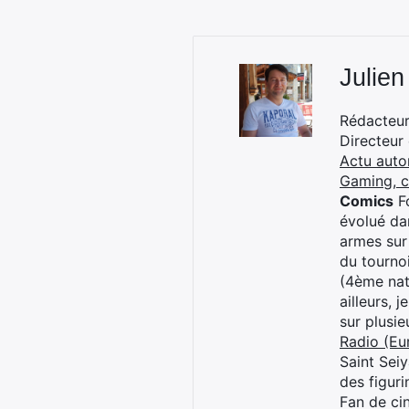
Julien
Rédacteur 
Directeur
Actu auto
Gaming, 
Comics
Fo
évolué dan
armes sur
du tourno
(4ème nat
ailleurs, 
sur plusi
Radio (Eu
Saint Sei
des figur
Fan de cin