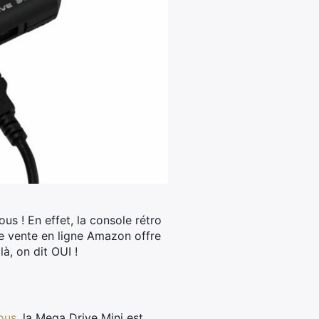
ous !
En effet, la console rétro
de vente en ligne Amazon offre
à, on dit OUI !
ous
, la Mega Drive Mini est