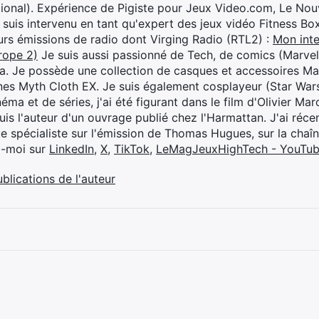
ional). Expérience de Pigiste pour Jeux Video.com, Le Nouv
je suis intervenu en tant qu'expert des jeux vidéo Fitness B
eurs émissions de radio dont Virging Radio (RTL2) :
Mon inte
rope 2)
Je suis aussi passionné de Tech, de comics (Marve
ya. Je possède une collection de casques et accessoires Ma
ines Myth Cloth EX. Je suis également cosplayeur (Star War
éma et de séries, j'ai été figurant dans le film d'Olivier M
suis l'auteur d'un ouvrage publié chez l'Harmattan. J'ai ré
ue spécialiste sur l'émission de Thomas Hugues, sur la chaî
z-moi sur
LinkedIn
,
X
,
TikTok
,
LeMagJeuxHighTech - YouTu
ublications de l'auteur