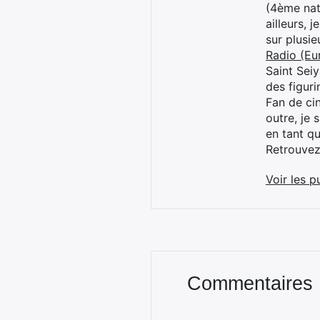
(4ème nat
ailleurs, 
sur plusi
Radio (Eu
Saint Sei
des figur
Fan de cin
outre, je 
en tant q
Retrouve
Voir les p
Commentaires