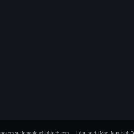
trackers sur lemagjeuxhightech.com
L’équipe du Mag Jeux High T