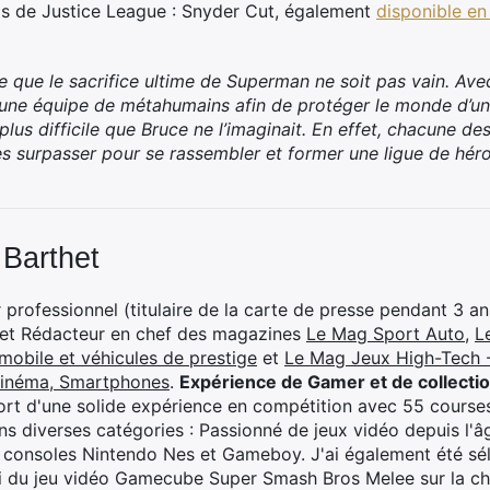
is de Justice League : Snyder Cut, également
disponible en
 que le sacrifice ultime de Superman ne soit pas vain. Avec 
r une équipe de métahumains afin de protéger le monde d’
plus difficile que Bruce ne l’imaginait. En effet, chacune de
s surpasser pour se rassembler et former une ligue de hér
 Barthet
professionnel (titulaire de la carte de presse pendant 3 ans
 et Rédacteur en chef des magazines
Le Mag Sport Auto
,
L
mobile et véhicules de prestige
et
Le Mag Jeux High-Tech -
cinéma, Smartphones
.
Expérience de Gamer et de collecti
rt d'une solide expérience en compétition avec 55 courses
s diverses catégories : Passionné de jeux vidéo depuis l'âge
 consoles Nintendo Nes et Gameboy. J'ai également été séle
i du jeu vidéo Gamecube Super Smash Bros Melee sur la 