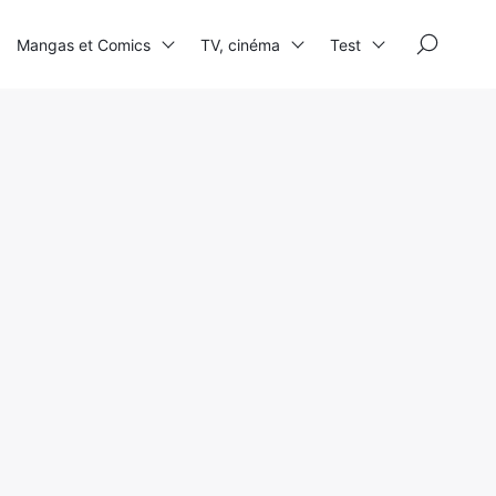
×
Mangas et Comics
TV, cinéma
Test