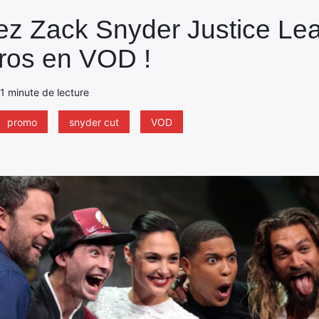
uez Zack Snyder Justice Le
ros en VOD !
- 1 minute de lecture
promo
snyder cut
VOD