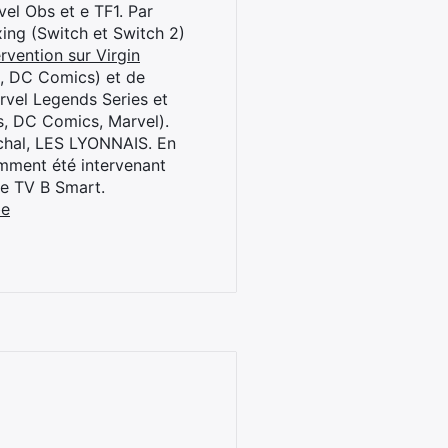
el Obs et e TF1. Par
oxing (Switch et Switch 2)
rvention sur Virgin
l, DC Comics) et de
rvel Legends Series et
s, DC Comics, Marvel).
archal, LES LYONNAIS. En
cemment été intervenant
ne TV B Smart.
be