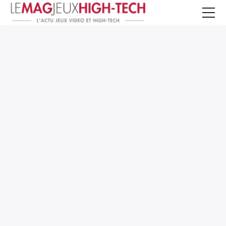
Jeux Vidéo
PC et Hardware
Smartphone et Tablettes
High-Tech
Mangas et Comics
TV, cinéma
Test