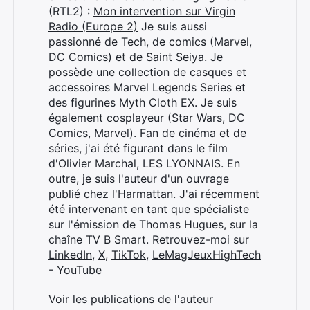
(RTL2) :
Mon intervention sur Virgin
Radio (Europe 2)
Je suis aussi
passionné de Tech, de comics (Marvel,
DC Comics) et de Saint Seiya. Je
possède une collection de casques et
accessoires Marvel Legends Series et
des figurines Myth Cloth EX. Je suis
également cosplayeur (Star Wars, DC
Comics, Marvel). Fan de cinéma et de
séries, j'ai été figurant dans le film
d'Olivier Marchal, LES LYONNAIS. En
outre, je suis l'auteur d'un ouvrage
publié chez l'Harmattan. J'ai récemment
été intervenant en tant que spécialiste
sur l'émission de Thomas Hugues, sur la
chaîne TV B Smart. Retrouvez-moi sur
LinkedIn
,
X
,
TikTok
,
LeMagJeuxHighTech
- YouTube
Voir les publications de l'auteur