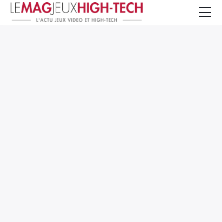
Jeux Vidéo
PC et Hardware
Smartphone et Tablettes
High-Tech
Mangas et Comics
TV, cinéma
Test