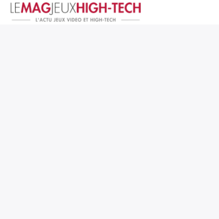
Jeux Vidéo
PC et Hardware
Smartphone et Tablettes
High-Tech
Mangas et Comics
TV, cinéma
Test