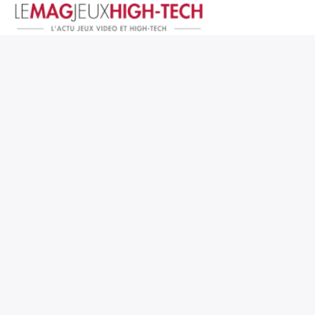
Jeux Vidéo
PC et Hardware
Smartphone et Tablettes
High-Tech
Mangas et Comics
TV, cinéma
Test