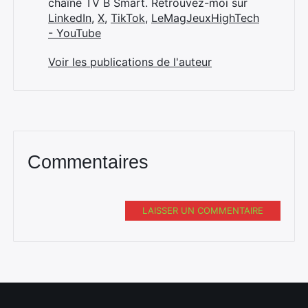
chaîne TV B Smart. Retrouvez-moi sur
LinkedIn
,
X
,
TikTok
,
LeMagJeuxHighTech
- YouTube
Voir les publications de l'auteur
Commentaires
LAISSER UN COMMENTAIRE