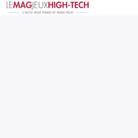
Jeux Vidéo
PC et Hardware
Smartphone et Tablettes
High-Tech
Mangas et Comics
TV, cinéma
Test