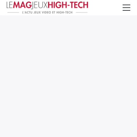
Jeux Vidéo
PC et Hardware
Smartphone et Tablettes
High-Tech
Mangas et Comics
TV, cinéma
Test