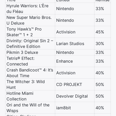
Hyrule Warriors: L’Ère
Nintendo
33%
du Fléau
New Super Mario Bros.
Nintendo
33%
U Deluxe
Tony Hawk’s™ Pro
Activision
45%
Skater™ 1 + 2
Divinity: Original Sin 2 –
Larian Studios
30%
Definitive Edition
Pikmin 3 Deluxe
Nintendo
33%
Tetris® Effect:
Enhance
33%
Connected
Crash Bandicoot™ 4: It’s
Activision
40%
About Time
The Witcher 3: Wild
CD PROJEKT
50%
Hunt
Hotline Miami
Devolver Digital
50%
Collection
Ori and the Will of the
iam8bit
40%
Wisps