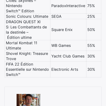
Cities: Skylines –
Nintendo
ParadoxInteractive
75%
Switch™ Edition
Sonic Colours: Ultimate
SEGA
25%
DRAGON QUEST XI
×
S: Les Combattants de
Square Enix
50%
la destinée –
Édition ultime
Mortal Kombat 11
WB Games
55%
Rechercher
Ultimate
:
Shovel Knight: Treasure
Yacht Club Games
30%
Trove
FIFA 22 Édition
Essentielle sur Nintendo
Electronic Arts
30%
Switch™