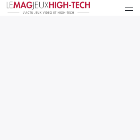
Jeux Vidéo
PC et Hardware
Smartphone et Tablettes
High-Tech
Mangas et Comics
TV, cinéma
Test