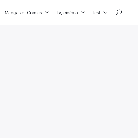
×
Mangas et Comics
TV, cinéma
Test