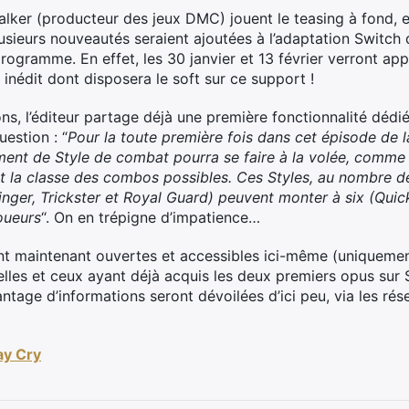
ker (producteur des jeux DMC) jouent le teasing à fond, e
lusieurs nouveautés seraient ajoutées à l’adaptation Switch
programme. En effet, les 30 janvier et 13 février verront ap
inédit dont disposera le soft sur ce support !
ns, l’éditeur partage déjà une première fonctionnalité dédié
uestion : “
Pour la toute première fois dans cet épisode de l
ement de Style de combat pourra se faire à la volée, comme
é et la classe des combos possibles. Ces Styles, au nombre 
inger, Trickster et Royal Guard) peuvent monter à six (Qui
oueurs
“. On en trépigne d’impatience…
t maintenant ouvertes et accessibles ici-même (uniqueme
celles et ceux ayant déjà acquis les deux premiers opus sur 
antage d’informations seront dévoilées d’ici peu, via les r
ay Cry