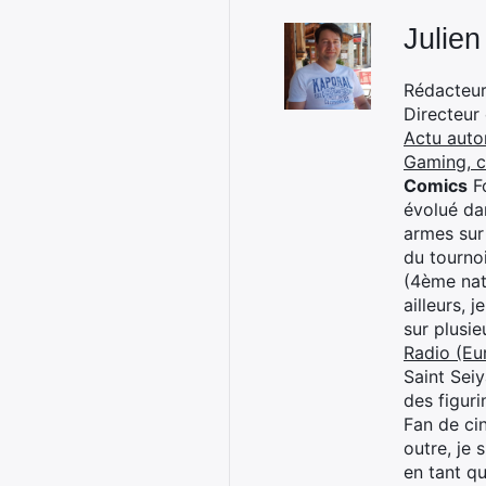
Julien
Rédacteur 
Directeur
Actu auto
Gaming, 
Comics
Fo
évolué dan
armes sur
du tourno
(4ème nat
ailleurs, 
sur plusi
Radio (Eu
Saint Sei
des figur
Fan de cin
outre, je 
en tant q