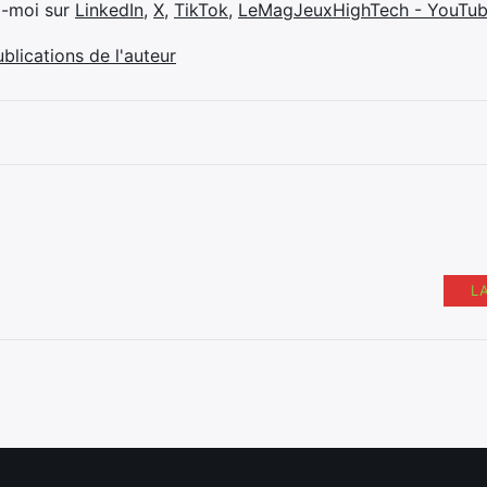
z-moi sur
LinkedIn
,
X
,
TikTok
,
LeMagJeuxHighTech - YouTu
ublications de l'auteur
L