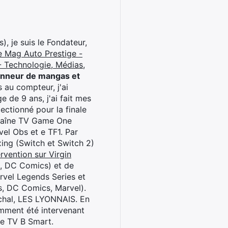
), je suis le Fondateur,
e Mag Auto Prestige -
 Technologie, Médias,
onneur de mangas et
 au compteur, j'ai
 de 9 ans, j'ai fait mes
ctionné pour la finale
chaîne TV Game One
el Obs et e TF1. Par
oxing (Switch et Switch 2)
rvention sur Virgin
l, DC Comics) et de
rvel Legends Series et
s, DC Comics, Marvel).
archal, LES LYONNAIS. En
cemment été intervenant
ne TV B Smart.