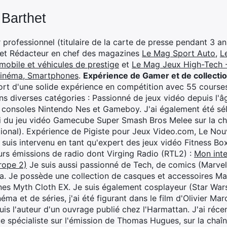
 Barthet
professionnel (titulaire de la carte de presse pendant 3 ans
 et Rédacteur en chef des magazines
Le Mag Sport Auto
,
L
mobile et véhicules de prestige
et
Le Mag Jeux High-Tech -
cinéma, Smartphones
.
Expérience de Gamer et de collecti
rt d'une solide expérience en compétition avec 55 courses
s diverses catégories : Passionné de jeux vidéo depuis l'âge
 consoles Nintendo Nes et Gameboy. J'ai également été séle
i du jeu vidéo Gamecube Super Smash Bros Melee sur la 
ional). Expérience de Pigiste pour Jeux Video.com, Le Nouv
je suis intervenu en tant qu'expert des jeux vidéo Fitness B
eurs émissions de radio dont Virging Radio (RTL2) :
Mon inte
rope 2)
Je suis aussi passionné de Tech, de comics (Marve
ya. Je possède une collection de casques et accessoires Ma
ines Myth Cloth EX. Je suis également cosplayeur (Star War
éma et de séries, j'ai été figurant dans le film d'Olivier M
suis l'auteur d'un ouvrage publié chez l'Harmattan. J'ai ré
ue spécialiste sur l'émission de Thomas Hugues, sur la chaî