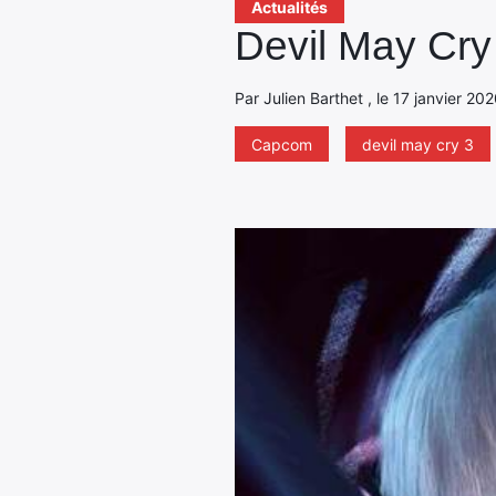
Actualités
Devil May Cry 
Par Julien Barthet , le 17 janvier 20
Capcom
devil may cry 3