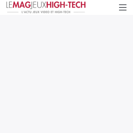
Jeux Vidéo
PC et Hardware
Smartphone et Tablettes
High-Tech
Mangas et Comics
TV, cinéma
Test