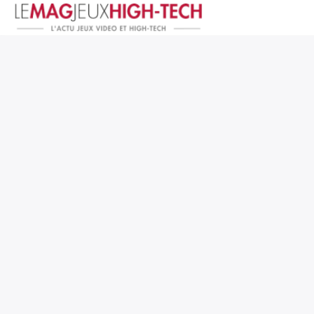
Jeux Vidéo
PC et Hardware
Smartphone et Tablettes
High-Tech
Mangas et Comics
TV, cinéma
Test