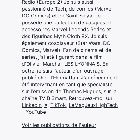
Radio (Europe 2)
Je suis aussi
passionné de Tech, de comics (Marvel,
DC Comics) et de Saint Seiya. Je
possède une collection de casques et
accessoires Marvel Legends Series et
des figurines Myth Cloth EX. Je suis
également cosplayeur (Star Wars, DC
Comics, Marvel). Fan de cinéma et de
séries, j'ai été figurant dans le film
d'Olivier Marchal, LES LYONNAIS. En
outre, je suis l'auteur d'un ouvrage
publié chez l'Harmattan. J'ai récemment
été intervenant en tant que spécialiste
sur l'émission de Thomas Hugues, sur la
chaîne TV B Smart. Retrouvez-moi sur
LinkedIn
,
X
,
TikTok
,
LeMagJeuxHighTech
- YouTube
Voir les publications de l'auteur