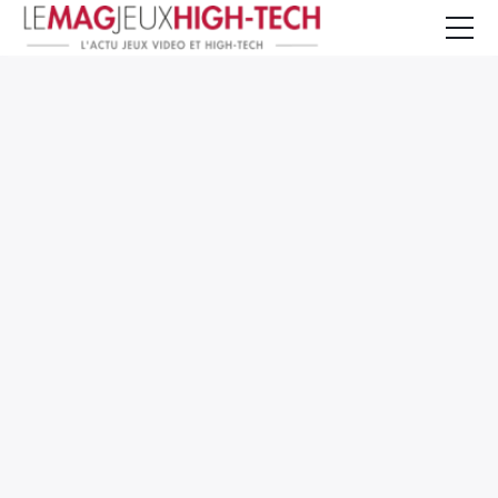
Jeux Vidéo
PC et Hardware
Smartphone et Tablettes
High-Tech
Mangas et Comics
TV, cinéma
Test