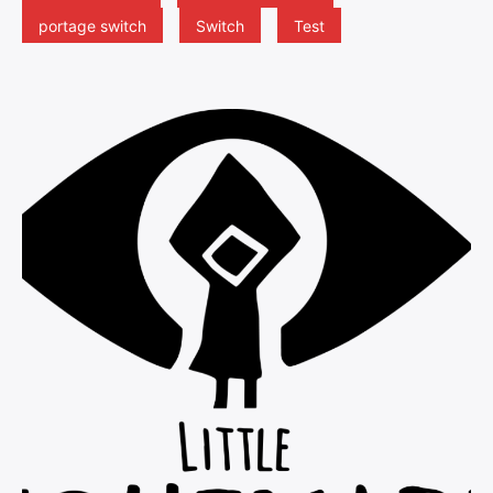
portage switch
Switch
Test