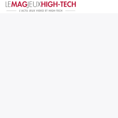
Jeux Vidéo
PC et Hardware
Smartphone et Tablettes
High-Tech
Mangas et Comics
TV, cinéma
Test