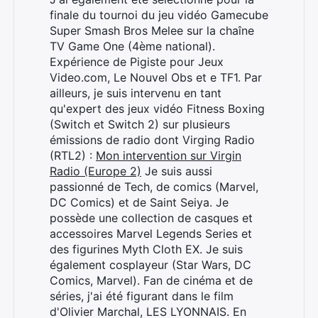
finale du tournoi du jeu vidéo Gamecube
Super Smash Bros Melee sur la chaîne
TV Game One (4ème national).
Expérience de Pigiste pour Jeux
Video.com, Le Nouvel Obs et e TF1. Par
ailleurs, je suis intervenu en tant
qu'expert des jeux vidéo Fitness Boxing
(Switch et Switch 2) sur plusieurs
émissions de radio dont Virging Radio
(RTL2) :
Mon intervention sur Virgin
Radio (Europe 2)
Je suis aussi
passionné de Tech, de comics (Marvel,
Rechercher
DC Comics) et de Saint Seiya. Je
:
possède une collection de casques et
accessoires Marvel Legends Series et
des figurines Myth Cloth EX. Je suis
également cosplayeur (Star Wars, DC
Comics, Marvel). Fan de cinéma et de
séries, j'ai été figurant dans le film
d'Olivier Marchal, LES LYONNAIS. En