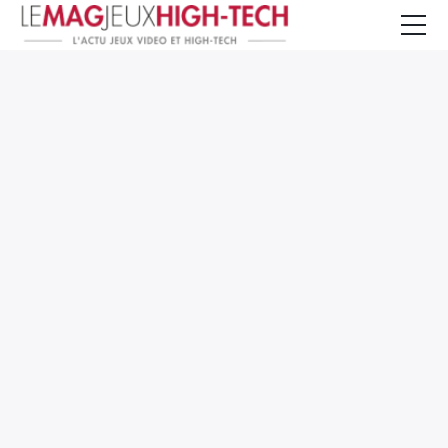
Jeux Vidéo
PC et Hardware
Smartphone et Tablettes
High-Tech
Mangas et Comics
TV, cinéma
Test