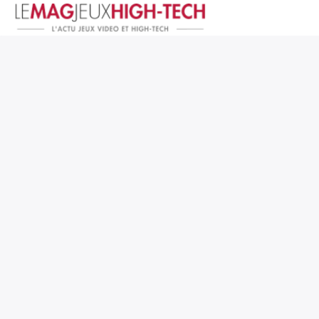
Jeux Vidéo
PC et Hardware
Smartphone et Tablettes
High-Tech
Mangas et Comics
TV, cinéma
Test