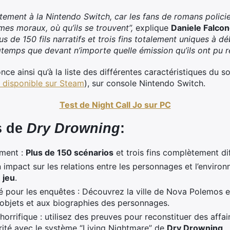
tement à la Nintendo Switch, car les fans de romans policie
mmes moraux, où qu’ils se trouvent”,
explique
Daniele Falco
us de 150 fils narratifs et trois fins totalement uniques à dé
gtemps que devant n’importe quelle émission qu’ils ont pu
e ainsi qu’à la liste des différentes caractéristiques du sof
 disponible sur Steam
), sur console Nintendo Switch.
Test de Night Call Jo sur PC
s de
Dry Drowning
:
iment :
Plus de 150 scénarios
et trois fins complètement di
impact sur les relations entre les personnages et l’enviro
 jeu
.
é pour les enquêtes : Découvrez la ville de Nova Polemos e
 objets et aux biographies des personnages.
horrifique : utilisez des preuves pour reconstituer des affa
rité avec le système “Living Nightmare” de
Dry Drowning
.