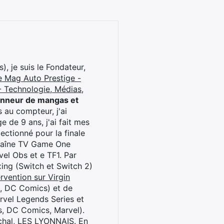
), je suis le Fondateur,
e Mag Auto Prestige -
 Technologie, Médias,
onneur de mangas et
 au compteur, j'ai
 de 9 ans, j'ai fait mes
ctionné pour la finale
chaîne TV Game One
el Obs et e TF1. Par
oxing (Switch et Switch 2)
rvention sur Virgin
l, DC Comics) et de
rvel Legends Series et
s, DC Comics, Marvel).
archal, LES LYONNAIS. En