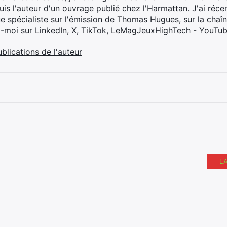
suis l'auteur d'un ouvrage publié chez l'Harmattan. J'ai ré
ue spécialiste sur l'émission de Thomas Hugues, sur la chaî
z-moi sur
LinkedIn
,
X
,
TikTok
,
LeMagJeuxHighTech - YouTu
ublications de l'auteur
L