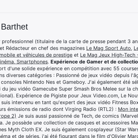
 Barthet
professionnel (titulaire de la carte de presse pendant 3 ans
 et Rédacteur en chef des magazines
Le Mag Sport Auto
,
L
mobile et véhicules de prestige
et
Le Mag Jeux High-Tech -
cinéma, Smartphones
.
Expérience de Gamer et de collecti
rt d'une solide expérience en compétition avec 55 courses
s diverses catégories : Passionné de jeux vidéo depuis l'âge
 consoles Nintendo Nes et Gameboy. J'ai également été séle
i du jeu vidéo Gamecube Super Smash Bros Melee sur la 
ional). Expérience de Pigiste pour Jeux Video.com, Le Nouv
je suis intervenu en tant qu'expert des jeux vidéo Fitness B
eurs émissions de radio dont Virging Radio (RTL2) :
Mon inte
rope 2)
Je suis aussi passionné de Tech, de comics (Marve
ya. Je possède une collection de casques et accessoires Ma
ines Myth Cloth EX. Je suis également cosplayeur (Star War
éma et de séries, j'ai été figurant dans le film d'Olivier M