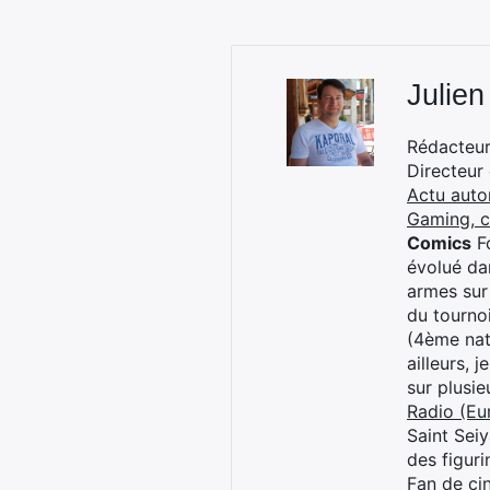
Julien
Rédacteur 
Directeur
Actu auto
Gaming, 
Comics
Fo
évolué dan
armes sur
du tourno
(4ème nat
ailleurs, 
sur plusi
Radio (Eu
Saint Sei
des figur
Fan de cin