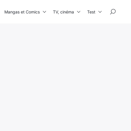
×
Mangas et Comics
TV, cinéma
Test