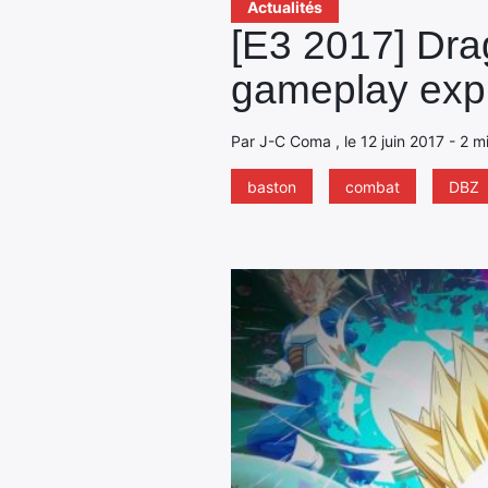
Actualités
[E3 2017] Drag
gameplay explo
Par J-C Coma , le 12 juin 2017 - 2 m
baston
combat
DBZ