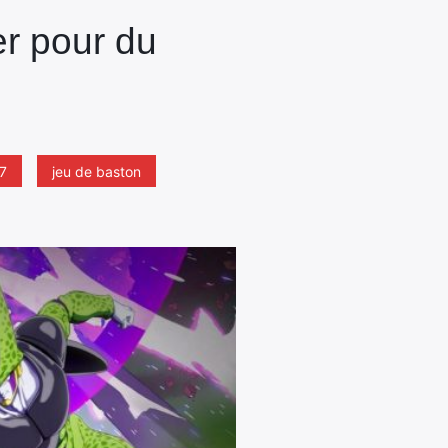
er pour du
7
jeu de baston