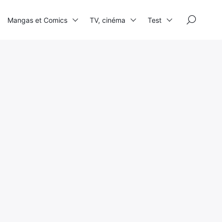
×
Mangas et Comics
TV, cinéma
Test