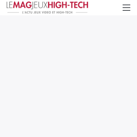
Jeux Vidéo
PC et Hardware
Smartphone et Tablettes
High-Tech
Mangas et Comics
TV, cinéma
Test